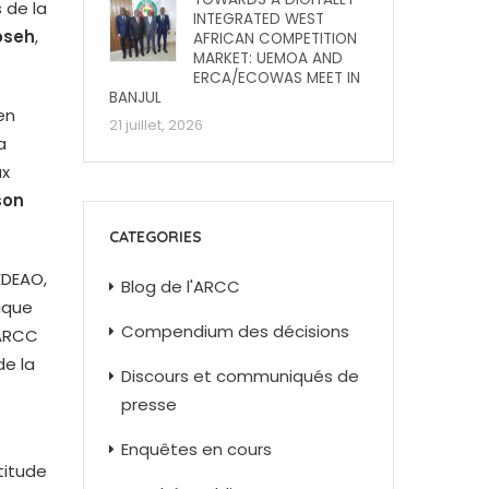
 de la
INTEGRATED WEST
oseh
,
AFRICAN COMPETITION
MARKET: UEMOA AND
ERCA/ECOWAS MEET IN
BANJUL
en
21 juillet, 2026
a
ux
son
CATEGORIES
EDEAO,
Blog de l'ARCC
ique
Compendium des décisions
’ARCC
de la
Discours et communiqués de
presse
Enquêtes en cours
titude