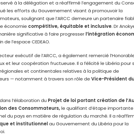
 réservé à la délégation et a réaffirmé l’engagement du Conse
salué les efforts du Gouvernement visant à promouvoir la
mateurs, soulignant que l’ARCC demeure un partenaire fiab
une économie
compétitive, équitable et inclusive
. Dr Anoky
anière significative à faire progresser
l’intégration écono
in de l’espace CEDEAO.
irecteur exécutif de l’ARCC, a également remercié l’Honorabl
 et leur coopération fructueuse. Il a félicité le Libéria pour 
 régionales et continentales relatives à la politique de
eurs — notamment à travers son rôle de
Vice-Président d
a dans l’élaboration du
Projet de loi portant création de l’A
ection des Consommateurs
,
le qualifiant d’étape important
nel du pays en matière de régulation du marché. Il a réaffirm
ue et institutionnel
au Gouvernement du Libéria pour la
oi.