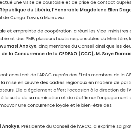
fectué une visite de courtoisie et de prise de contact auprès
 République du Libéria
,
l’Honorable Magdalene Ellen Dag
iel de Congo Town, à Monrovia.
le et empreinte de coopération, a réuni les Vice-ministres 
ie et des PME, plusieurs hauts responsables du Ministère, l
 Twumasi Anokye
, cinq membres du Conseil ainsi que les de
f de la Concurrence de la CEDEAO (CCC)
, M. Saye Doma
gement constant de l’ARCC auprès des États membres de la C
r la mise en œuvre des cadres régionaux en matière de polit
rs. Elle a également offert l’occasion à la direction de l
e à la suite de sa nomination et de réaffirmer l’engagement 
omouvoir une concurrence loyale et le bien-être des
si Anokye
, Présidente du Conseil de l’ARCC, a exprimé sa gra