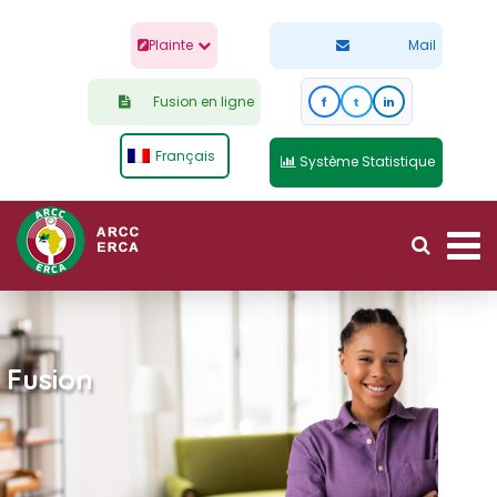
Plainte
Mail
Fusion en ligne
f
t
in
Français
Système Statistique
Fusion