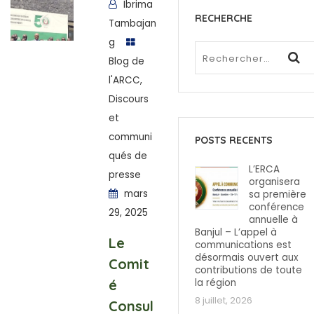
Ibrima
RECHERCHE
Tambajan
g
Blog de
l'ARCC
,
Discours
et
communi
POSTS RECENTS
qués de
L’ERCA
presse
organisera
mars
sa première
conférence
29, 2025
annuelle à
Banjul – L’appel à
Le
communications est
désormais ouvert aux
Comit
contributions de toute
é
la région
8 juillet, 2026
Consul