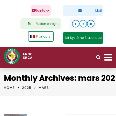
Plainte
Mail
Fusion en ligne
f
t
in
Français
Système Statistique
Monthly Archives: mars 202
HOME
2025
MARS