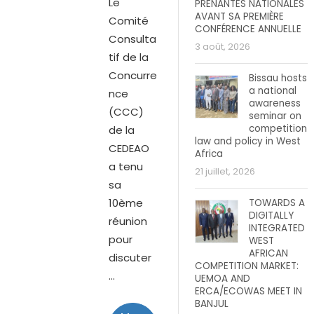
Le
PRENANTES NATIONALES
AVANT SA PREMIÈRE
Comité
CONFÉRENCE ANNUELLE
Consulta
3 août, 2026
tif de la
Concurre
Bissau hosts
a national
nce
awareness
(CCC)
seminar on
competition
de la
law and policy in West
CEDEAO
Africa
a tenu
21 juillet, 2026
sa
10ème
TOWARDS A
DIGITALLY
réunion
INTEGRATED
pour
WEST
AFRICAN
discuter
COMPETITION MARKET:
...
UEMOA AND
ERCA/ECOWAS MEET IN
BANJUL