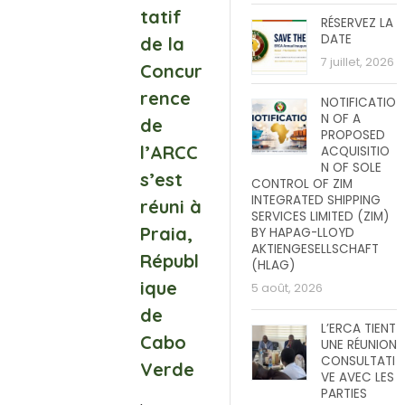
tatif
RÉSERVEZ LA
DATE
de la
7 juillet, 2026
Concur
rence
NOTIFICATIO
N OF A
de
PROPOSED
l’ARCC
ACQUISITIO
N OF SOLE
s’est
CONTROL OF ZIM
INTEGRATED SHIPPING
réuni à
SERVICES LIMITED (ZIM)
Praia,
BY HAPAG-LLOYD
AKTIENGESELLSCHAFT
Républ
(HLAG)
ique
5 août, 2026
de
L’ERCA TIENT
Cabo
UNE RÉUNION
CONSULTATI
Verde
VE AVEC LES
PARTIES