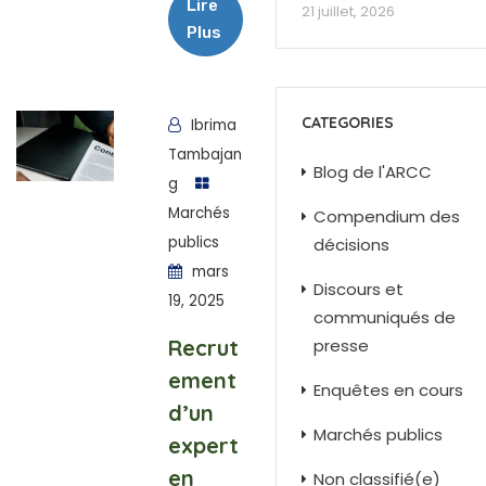
Lire
21 juillet, 2026
Plus
CATEGORIES
Ibrima
Tambajan
Blog de l'ARCC
g
Marchés
Compendium des
publics
décisions
mars
Discours et
19, 2025
communiqués de
Recrut
presse
ement
Enquêtes en cours
d’un
Marchés publics
expert
en
Non classifié(e)