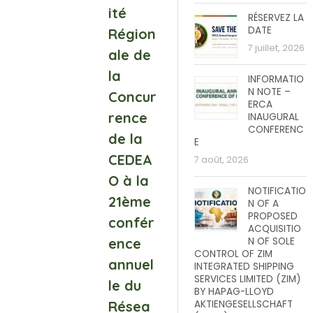
ité
RÉSERVEZ LA
DATE
Région
7 juillet, 2026
ale de
la
INFORMATIO
N NOTE –
Concur
ERCA
rence
INAUGURAL
CONFERENC
de la
E
CEDEA
7 août, 2026
O à la
NOTIFICATIO
21ème
N OF A
PROPOSED
confér
ACQUISITIO
ence
N OF SOLE
CONTROL OF ZIM
annuel
INTEGRATED SHIPPING
SERVICES LIMITED (ZIM)
le du
BY HAPAG-LLOYD
Résea
AKTIENGESELLSCHAFT