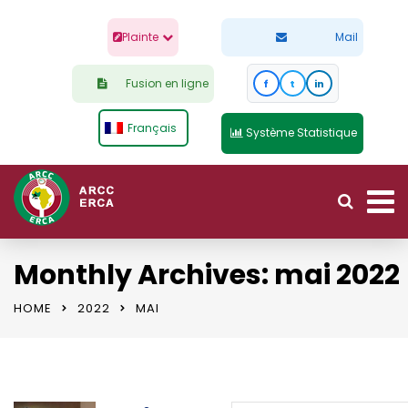
Plainte
Mail
Fusion en ligne
f
t
in
Français
Système Statistique
Monthly Archives: mai 2022
HOME
2022
MAI