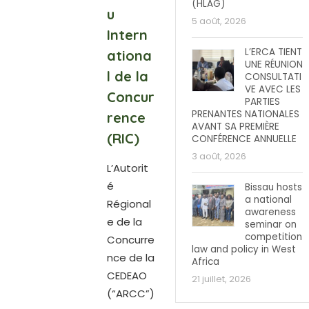
(HLAG)
u
5 août, 2026
Intern
L’ERCA TIENT
ationa
UNE RÉUNION
l de la
CONSULTATI
VE AVEC LES
Concur
PARTIES
PRENANTES NATIONALES
rence
AVANT SA PREMIÈRE
(RIC)
CONFÉRENCE ANNUELLE
3 août, 2026
L’Autorit
é
Bissau hosts
a national
Régional
awareness
e de la
seminar on
competition
Concurre
law and policy in West
nce de la
Africa
CEDEAO
21 juillet, 2026
(“ARCC”)