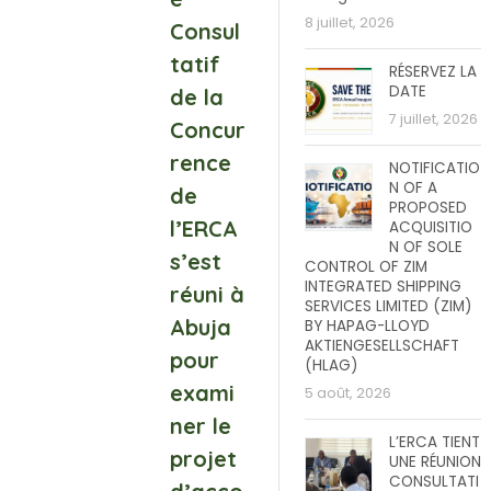
8 juillet, 2026
Consul
tatif
RÉSERVEZ LA
DATE
de la
7 juillet, 2026
Concur
rence
NOTIFICATIO
N OF A
de
PROPOSED
l’ERCA
ACQUISITIO
N OF SOLE
s’est
CONTROL OF ZIM
INTEGRATED SHIPPING
réuni à
SERVICES LIMITED (ZIM)
Abuja
BY HAPAG-LLOYD
AKTIENGESELLSCHAFT
pour
(HLAG)
exami
5 août, 2026
ner le
L’ERCA TIENT
projet
UNE RÉUNION
CONSULTATI