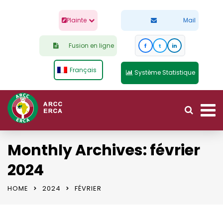
Plainte
Mail
Fusion en ligne
f
t
in
Français
Système Statistique
Monthly Archives: février
2024
HOME
2024
FÉVRIER