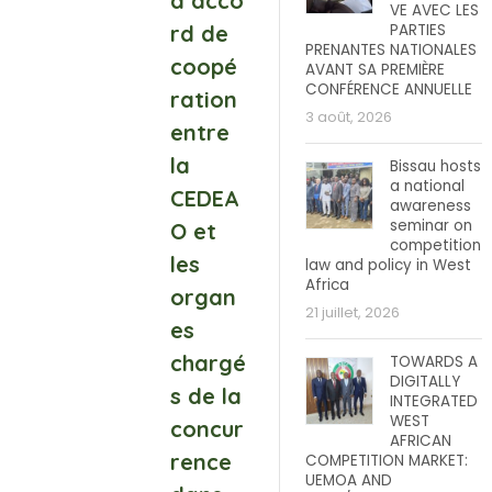
d’acco
VE AVEC LES
rd de
PARTIES
PRENANTES NATIONALES
coopé
AVANT SA PREMIÈRE
CONFÉRENCE ANNUELLE
ration
3 août, 2026
entre
la
Bissau hosts
a national
CEDEA
awareness
seminar on
O et
competition
les
law and policy in West
Africa
organ
21 juillet, 2026
es
chargé
TOWARDS A
DIGITALLY
s de la
INTEGRATED
WEST
concur
AFRICAN
rence
COMPETITION MARKET:
UEMOA AND