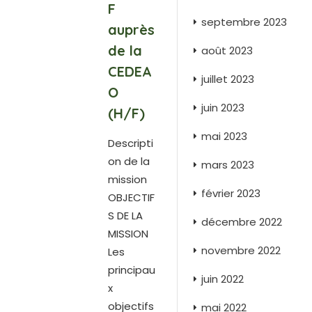
F
septembre 2023
auprès
de la
août 2023
CEDEA
juillet 2023
O
juin 2023
(H/F)
mai 2023
Descripti
on de la
mars 2023
mission
février 2023
OBJECTIF
S DE LA
décembre 2022
MISSION
novembre 2022
Les
principau
juin 2022
x
objectifs
mai 2022