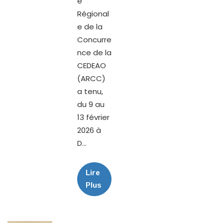
é
Régional
e de la
Concurre
nce de la
CEDEAO
(ARCC)
a tenu,
du 9 au
13 février
2026 à
D...
Lire
Plus