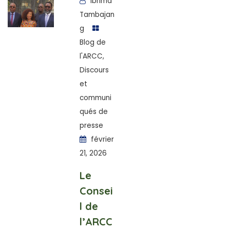
Ibrima
Tambajan
g
Blog de
l'ARCC
,
Discours
et
communi
qués de
presse
février
21, 2026
Le
Consei
l de
l’ARCC