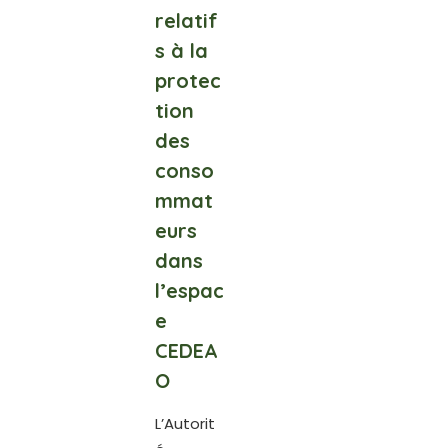
relatif
s à la
protec
tion
des
conso
mmat
eurs
dans
l’espac
e
CEDEA
O
L’Autorit