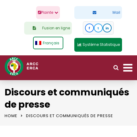
Plainte
Mail
Fusion en ligne
f
t
in
Français
Système Statistique
Discours et communiqués
de presse
HOME
DISCOURS ET COMMUNIQUÉS DE PRESSE