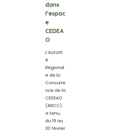
dans
l’espac
e
CEDEA
O
L’Autorit
é
Régional
e de la
Concurre
nce de la
CEDEAO
(ARCC)
a tenu,
du 19 au
20 février