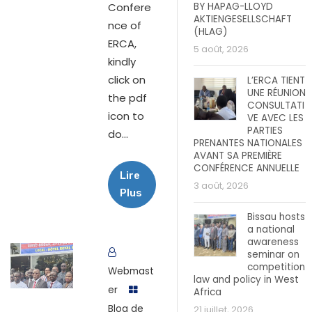
Confere
BY HAPAG-LLOYD
AKTIENGESELLSCHAFT
nce of
(HLAG)
ERCA,
5 août, 2026
kindly
click on
L’ERCA TIENT
UNE RÉUNION
the pdf
CONSULTATI
icon to
VE AVEC LES
PARTIES
do...
PRENANTES NATIONALES
AVANT SA PREMIÈRE
CONFÉRENCE ANNUELLE
Lire
3 août, 2026
Plus
Bissau hosts
a national
awareness
seminar on
competition
Webmast
law and policy in West
er
Africa
Blog de
21 juillet, 2026