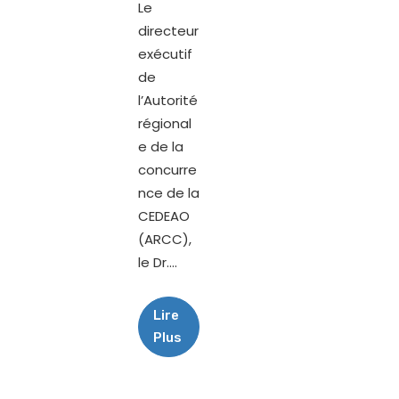
Le
directeur
exécutif
de
l’Autorité
régional
e de la
concurre
nce de la
CEDEAO
(ARCC),
le Dr....
Lire
Plus