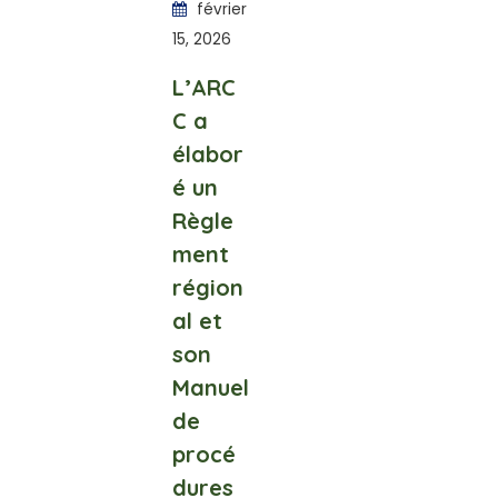
février
15, 2026
L’ARC
C a
élabor
é un
Règle
ment
région
al et
son
Manuel
de
procé
dures