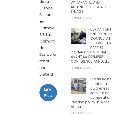
de la
BY HAPAG-LLOYD
AKTIENGESELLSCHAFT
Guinée-
(HLAG)
Bissau
5 août, 2026
en
Gambie,
L’ERCA TIENT
UNE RÉUNION
S.E. Luis
CONSULTATI
Camara
VE AVEC LES
de
PARTIES
PRENANTES NATIONALES
Barros, a
AVANT SA PREMIÈRE
rendu
CONFÉRENCE ANNUELLE
une
3 août, 2026
visite d...
Bissau hosts
a national
awareness
Lire
seminar on
Plus
competition
law and policy in West
Africa
21 juillet, 2026