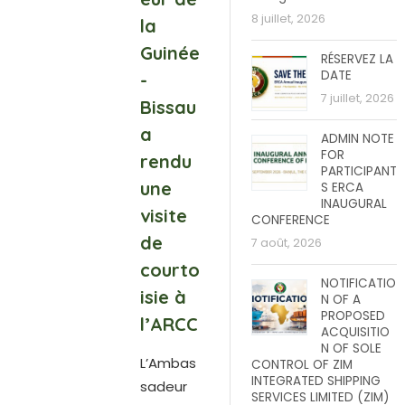
8 juillet, 2026
la
Guinée
RÉSERVEZ LA
DATE
-
7 juillet, 2026
Bissau
a
ADMIN NOTE
FOR
rendu
PARTICIPANT
une
S ERCA
INAUGURAL
visite
CONFERENCE
de
7 août, 2026
courto
NOTIFICATIO
isie à
N OF A
PROPOSED
l’ARCC
ACQUISITIO
N OF SOLE
L’Ambas
CONTROL OF ZIM
INTEGRATED SHIPPING
sadeur
SERVICES LIMITED (ZIM)