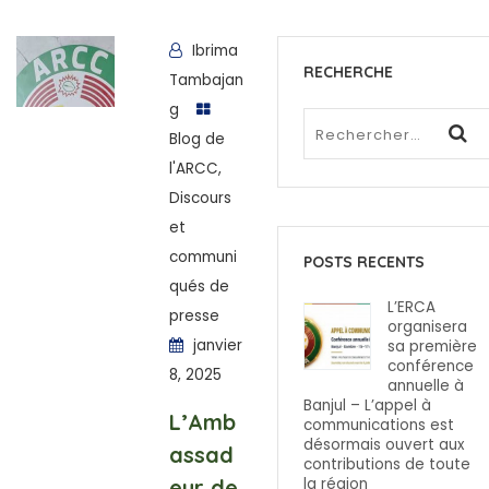
Ibrima
RECHERCHE
Tambajan
g
Blog de
l'ARCC
,
Discours
et
communi
POSTS RECENTS
qués de
L’ERCA
presse
organisera
janvier
sa première
conférence
8, 2025
annuelle à
Banjul – L’appel à
L’Amb
communications est
désormais ouvert aux
assad
contributions de toute
eur de
la région