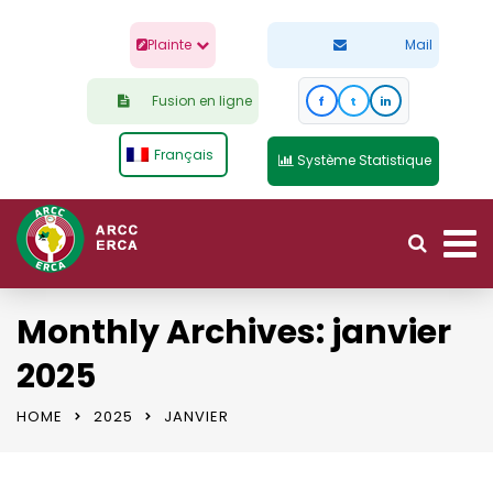
Plainte
Mail
Fusion en ligne
f
t
in
Français
Système Statistique
Monthly Archives: janvier
2025
HOME
2025
JANVIER