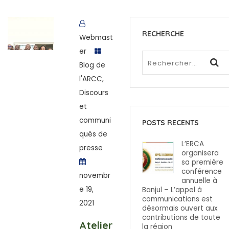
RECHERCHE
Webmast
er
Blog de
l'ARCC
,
Discours
et
communi
POSTS RECENTS
qués de
L’ERCA
presse
organisera
sa première
conférence
novembr
annuelle à
e 19,
Banjul – L’appel à
communications est
2021
désormais ouvert aux
contributions de toute
Atelier
la région