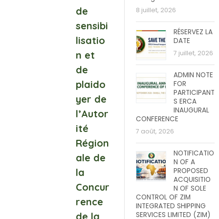
de
8 juillet, 2026
sensibi
RÉSERVEZ LA
lisatio
DATE
n et
7 juillet, 2026
de
ADMIN NOTE
plaido
FOR
PARTICIPANT
yer de
S ERCA
INAUGURAL
l’Autor
CONFERENCE
ité
7 août, 2026
Région
NOTIFICATIO
ale de
N OF A
la
PROPOSED
ACQUISITIO
Concur
N OF SOLE
CONTROL OF ZIM
rence
INTEGRATED SHIPPING
de la
SERVICES LIMITED (ZIM)