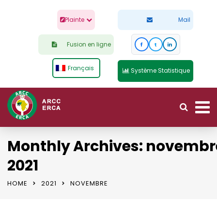
Plainte
Mail
Fusion en ligne
f
t
in
Français
Système Statistique
Monthly Archives: novembr
2021
HOME
2021
NOVEMBRE