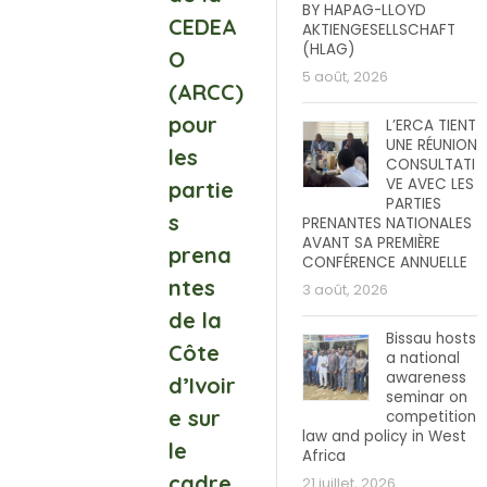
BY HAPAG-LLOYD
CEDEA
AKTIENGESELLSCHAFT
(HLAG)
O
5 août, 2026
(ARCC)
pour
L’ERCA TIENT
UNE RÉUNION
les
CONSULTATI
VE AVEC LES
partie
PARTIES
s
PRENANTES NATIONALES
AVANT SA PREMIÈRE
prena
CONFÉRENCE ANNUELLE
ntes
3 août, 2026
de la
Bissau hosts
Côte
a national
awareness
d’Ivoir
seminar on
e sur
competition
law and policy in West
le
Africa
cadre
21 juillet, 2026