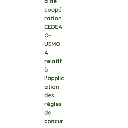
d de
coopé
ration
CEDEA
O-
UEMO
A
relatif
à
l’applic
ation
des
règles
de
concur