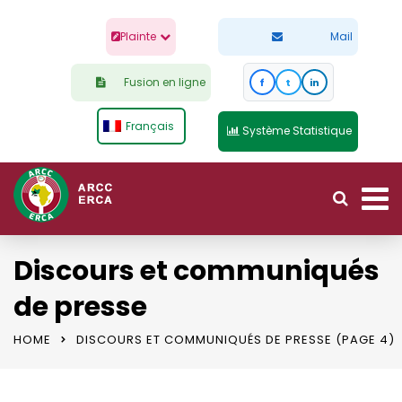
Plainte
Mail
Fusion en ligne
f
t
in
Français
Système Statistique
Discours et communiqués
de presse
HOME
DISCOURS ET COMMUNIQUÉS DE PRESSE
(PAGE 4)