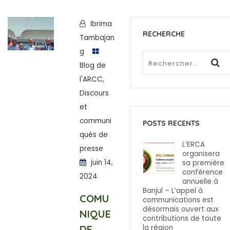
Ibrima
RECHERCHE
Tambajan
g
Blog de
l'ARCC
,
Discours
et
communi
POSTS RECENTS
qués de
L’ERCA
presse
organisera
juin 14,
sa première
conférence
2024
annuelle à
Banjul – L’appel à
COMU
communications est
désormais ouvert aux
NIQUE
contributions de toute
DE
la région