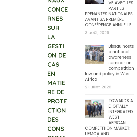
NAUX
VE AVEC LES
CONCE
PARTIES
PRENANTES NATIONALES
RNES
AVANT SA PREMIÈRE
CONFÉRENCE ANNUELLE
SUR
3 août, 2026
LA
GESTI
Bissau hosts
a national
ON DE
awareness
seminar on
CAS
competition
EN
law and policy in West
Africa
MATIE
21 juillet, 2026
RE DE
PROTE
TOWARDS A
DIGITALLY
CTION
INTEGRATED
WEST
DES
AFRICAN
CONS
COMPETITION MARKET:
UEMOA AND