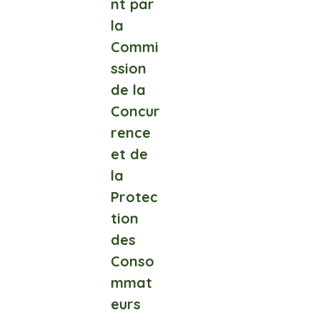
nt par
la
Commi
ssion
de la
Concur
rence
et de
la
Protec
tion
des
Conso
mmat
eurs