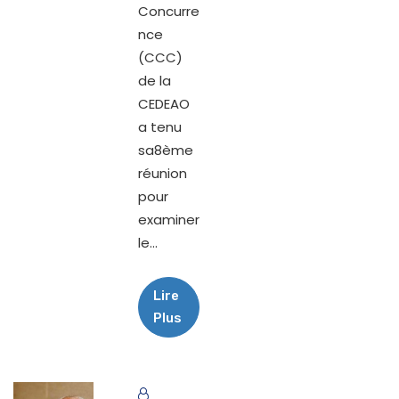
Concurre
nce
(CCC)
de la
CEDEAO
a tenu
sa8ème
réunion
pour
examiner
le...
Lire
Plus