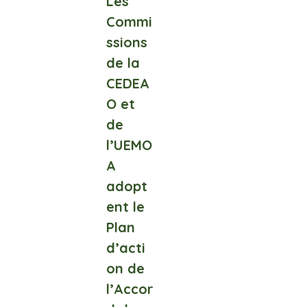
Les
Commi
ssions
de la
CEDEA
O et
de
l’UEMO
A
adopt
ent le
Plan
d’acti
on de
l’Accor