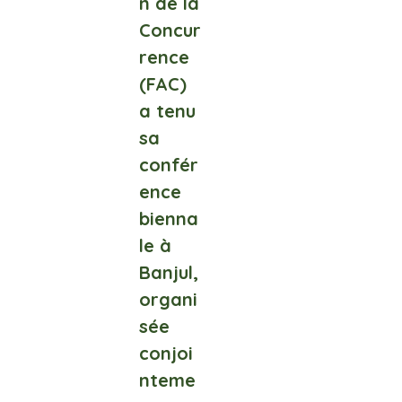
n de la
Concur
rence
(FAC)
a tenu
sa
confér
ence
bienna
le à
Banjul,
organi
sée
conjoi
nteme