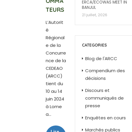
OMMA
ERCA/ECOWAS MEET IN
BANJUL
TEURS
21 juillet, 2026
L’Autorit
é
Régional
e de la
CATEGORIES
Concurre
Blog de l'ARCC
nce de la
CEDEAO
Compendium des
(ARCC)
décisions
tient du
Discours et
10 au 14
communiqués de
juin 2024
presse
à Lome
a...
Enquêtes en cours
Marchés publics
Lire