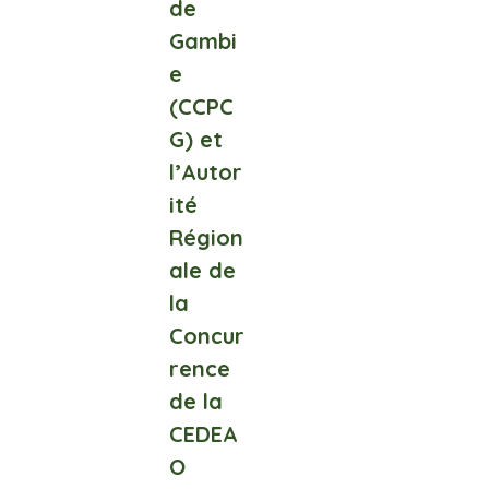
de
Gambi
e
(CCPC
G) et
l’Autor
ité
Région
ale de
la
Concur
rence
de la
CEDEA
O