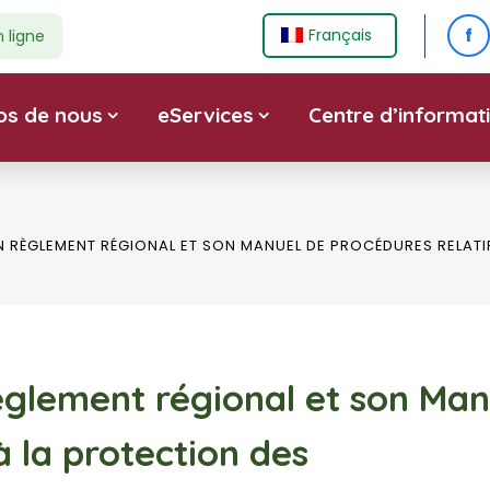
f
Français
n ligne
os de nous
eServices
Centre d’informat
UN RÈGLEMENT RÉGIONAL ET SON MANUEL DE PROCÉDURES RELA
èglement régional et son Man
à la protection des