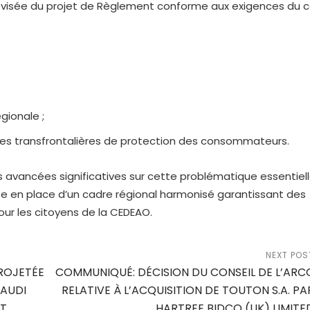
 révisée du projet de Règlement conforme aux exigences du 
gionale ;
aires transfrontalières de protection des consommateurs.
 avancées significatives sur cette problématique essentiell
e en place d’un cadre régional harmonisé garantissant des
our les citoyens de la CEDEAO.
NEXT POS
ROJETÉE
COMMUNIQUÉ: DÉCISION DU CONSEIL DE L’ARC
SAUDI
RELATIVE À L’ACQUISITION DE TOUTON S.A. PA
NT
HARTREE BIDCO (UK) LIMITE