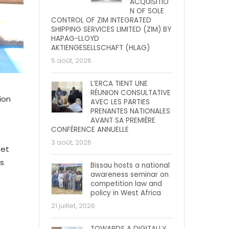
ACQUISITIO
N OF SOLE
CONTROL OF ZIM INTEGRATED
SHIPPING SERVICES LIMITED (ZIM) BY
HAPAG-LLOYD
AKTIENGESELLSCHAFT (HLAG)
5 août, 2026
L’ERCA TIENT UNE
RÉUNION CONSULTATIVE
ion
AVEC LES PARTIES
PRENANTES NATIONALES
AVANT SA PREMIÈRE
CONFÉRENCE ANNUELLE
3 août, 2026
 et
s
Bissau hosts a national
awareness seminar on
competition law and
policy in West Africa
21 juillet, 2026
TOWARDS A DIGITALLY