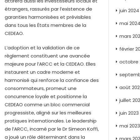
attirera aussi les investisseurs locaux et
étrangers, rassurés par l’existence de
juin 2024
garanties harmonisées et prévisibles
mai 202
dans tous les États membres de la
CEDEAO.
mars 20
L’adoption et la validation de ce
février 2
règlement constituent une avancée
octobre 
majeure pour l’ARCC et la CEDEAO. Elles
instaurent un cadre moderne et
septemb
harmonisé qui renforce la confiance des
août 202
consommateurs, promeut une
concurrence loyale et positionne la
juillet 20
CEDEAO comme un bloc commercial
progressiste, aligné sur les meilleures
juin 2023
pratiques internationales. Le leadership
mai 2023
de l’ARCC, incarné par le Dr Simeon Koffi,
a joué un rôle déterminant dans la
mars 20