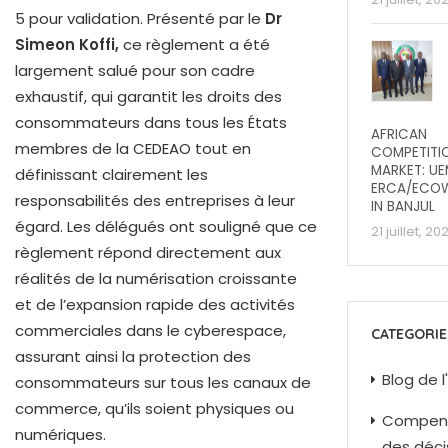
5 pour validation. Présenté par le
Dr
Simeon Koffi,
ce règlement a été
largement salué pour son cadre
exhaustif, qui garantit les droits des
consommateurs dans tous les États
AFRICAN
membres de la CEDEAO tout en
COMPETITI
MARKET: U
définissant clairement les
ERCA/ECO
responsabilités des entreprises à leur
IN BANJUL
égard. Les délégués ont souligné que ce
21 juillet, 20
règlement répond directement aux
réalités de la numérisation croissante
et de l’expansion rapide des activités
commerciales dans le cyberespace,
CATEGORIE
assurant ainsi la protection des
Blog de 
consommateurs sur tous les canaux de
commerce, qu’ils soient physiques ou
Compen
numériques.
des déci