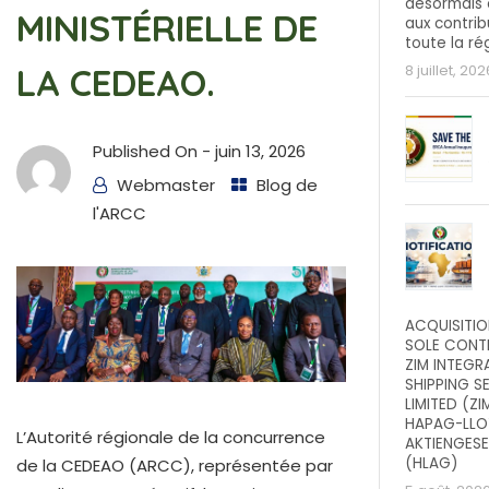
désormais 
MINISTÉRIELLE DE
aux contrib
toute la ré
LA CEDEAO.
8 juillet, 202
Published On -
juin 13, 2026
Webmaster
Blog de
l'ARCC
ACQUISITIO
SOLE CONT
ZIM INTEGR
SHIPPING S
LIMITED (ZI
HAPAG-LLO
L’Autorité régionale de la concurrence
AKTIENGES
(HLAG)
de la CEDEAO (ARCC), représentée par