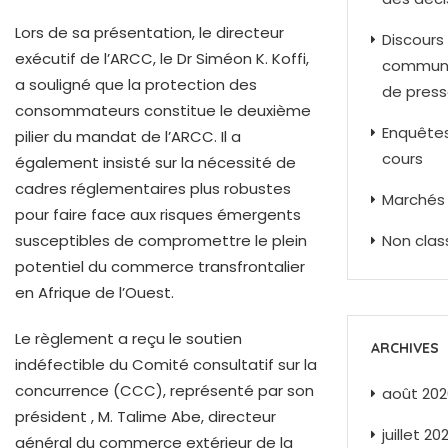
Lors de sa présentation, le directeur
Discours
exécutif de l’ARCC, le Dr Siméon K. Koffi,
commun
a souligné que la protection des
de pres
consommateurs constitue le deuxième
Enquête
pilier du mandat de l’ARCC. Il a
cours
également insisté sur la nécessité de
cadres réglementaires plus robustes
Marchés 
pour faire face aux risques émergents
susceptibles de compromettre le plein
Non class
potentiel du commerce transfrontalier
en Afrique de l’Ouest.
Le règlement a reçu le soutien
ARCHIVES
indéfectible du Comité consultatif sur la
concurrence (CCC), représenté par son
août 202
président , M. Talime Abe, directeur
juillet 20
général du commerce extérieur de la