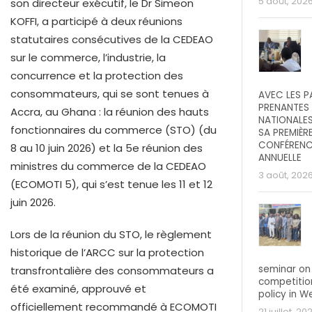
5 août, 202
son directeur exécutif, le Dr Simeon
KOFFI, a participé à deux réunions
statutaires consécutives de la CEDEAO
sur le commerce, l’industrie, la
concurrence et la protection des
consommateurs, qui se sont tenues à
AVEC LES P
PRENANTES
Accra, au Ghana : la réunion des hauts
NATIONALE
fonctionnaires du commerce (STO) (du
SA PREMIÈR
CONFÉREN
8 au 10 juin 2026) et la 5e réunion des
ANNUELLE
ministres du commerce de la CEDEAO
3 août, 202
(ECOMOTI 5), qui s’est tenue les 11 et 12
juin 2026.
Lors de la réunion du STO, le règlement
historique de l’ARCC sur la protection
seminar on
transfrontalière des consommateurs a
competitio
été examiné, approuvé et
policy in W
officiellement recommandé à ECOMOTI
21 juillet, 20