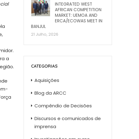
cial
INTEGRATED WEST
AFRICAN COMPETITION
MARKET: UEMOA AND
ERCA/ECOWAS MEET IN
la
BANJUL
e,
21 Julho, 2026
midor.
ra a
CATEGORIAS
egião.
Aquisições
nde
bem-
Blog da ARCC
força
Compêndio de Decisões
Discursos e comunicados de
imprensa