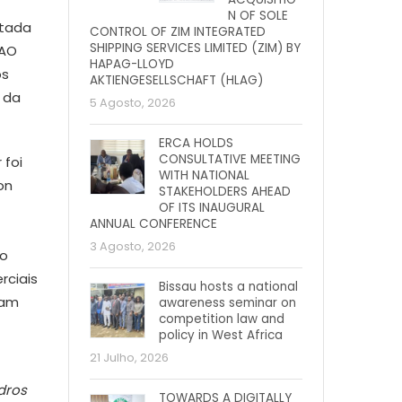
N OF SOLE
ntada
CONTROL OF ZIM INTEGRATED
SHIPPING SERVICES LIMITED (ZIM) BY
EAO
HAPAG-LLOYD
os
AKTIENGESELLSCHAFT (HLAG)
o da
5 Agosto, 2026
ERCA HOLDS
CONSULTATIVE MEETING
 foi
WITH NATIONAL
on
STAKEHOLDERS AHEAD
OF ITS INAUGURAL
ANNUAL CONFERENCE
3 Agosto, 2026
to
rciais
Bissau hosts a national
jam
awareness seminar on
competition law and
policy in West Africa
21 Julho, 2026
dros
TOWARDS A DIGITALLY