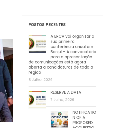
POSTOS RECENTES
A ERCA vai organizar a
sua primeira
conferência anual em
Banjul – A convocatória
para a apresentação
de comunicações está agora
aberta a candidaturas de toda a
região
8 Julho, 2026
RESERVE A DATA
7 Julho, 2026
NOTIFICATIO
N OF A
PROPOSED
ACQUISITIO