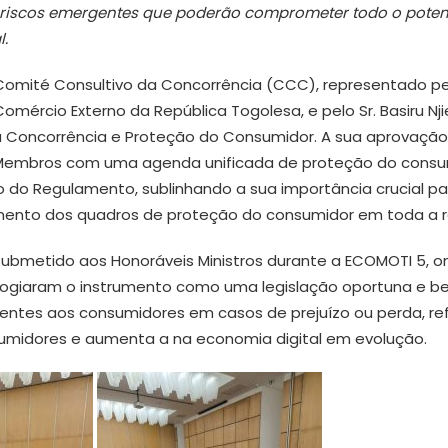
s riscos emergentes que poderão comprometer todo o poten
l.
Comité Consultivo da Concorrência (CCC), representado pe
Comércio Externo da República Togolesa, e pelo Sr. Basiru Nji
 Concorrência e Proteção do Consumidor. A sua aprovação
-Membros com uma agenda unificada de proteção do consu
 do Regulamento, sublinhando a sua importância crucial pa
mento dos quadros de proteção do consumidor em toda a r
ubmetido aos Honoráveis Ministros durante a ECOMOTI 5, o
 elogiaram o instrumento como uma legislação oportuna e 
entes aos consumidores em casos de prejuízo ou perda, re
umidores e aumenta a na economia digital em evolução.