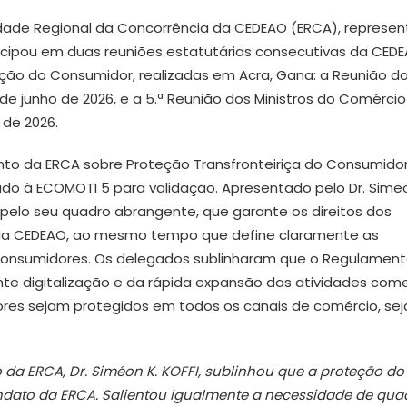
dade Regional da Concorrência da CEDEAO (ERCA), represe
articipou em duas reuniões estatutárias consecutivas da CED
eção do Consumidor, realizadas em Acra, Gana: a Reunião d
 de junho de 2026, e a 5.ª Reunião dos Ministros do Comérci
 de 2026.
nto da ERCA sobre Proteção Transfronteiriça do Consumidor
o à ECOMOTI 5 para validação. Apresentado pelo Dr. Sime
pelo seu quadro abrangente, que garante os direitos dos
a CEDEAO, ao mesmo tempo que define claramente as
consumidores. Os delegados sublinharam que o Regulamen
te digitalização e da rápida expansão das atividades come
res sejam protegidos em todos os canais de comércio, se
 da ERCA, Dr. Siméon K. KOFFI, sublinhou que a proteção do
dato da ERCA. Salientou igualmente a necessidade de qua