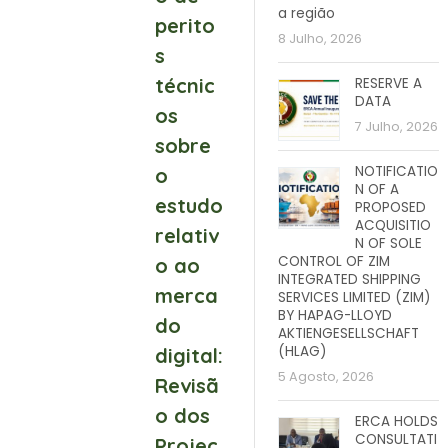
a região
perito
8 Julho, 2026
s
técnic
RESERVE A
DATA
os
7 Julho, 2026
sobre
NOTIFICATIO
o
N OF A
estudo
PROPOSED
ACQUISITIO
relativ
N OF SOLE
CONTROL OF ZIM
o ao
INTEGRATED SHIPPING
merca
SERVICES LIMITED (ZIM)
BY HAPAG-LLOYD
do
AKTIENGESELLSCHAFT
(HLAG)
digital:
5 Agosto, 2026
Revisã
o dos
ERCA HOLDS
CONSULTATI
Projec