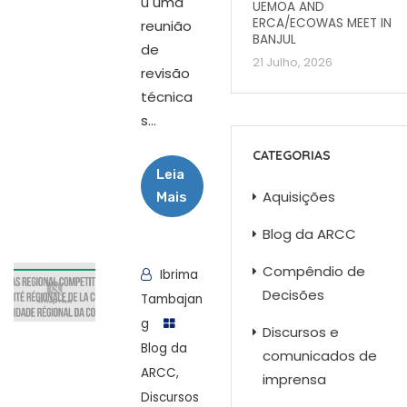
u uma
UEMOA AND
ERCA/ECOWAS MEET IN
reunião
BANJUL
de
21 Julho, 2026
revisão
técnica
s...
CATEGORIAS
Leia
Aquisições
Mais
Blog da ARCC
Compêndio de
Ibrima
Decisões
Tambajan
g
Discursos e
Blog da
comunicados de
ARCC
,
imprensa
Discursos