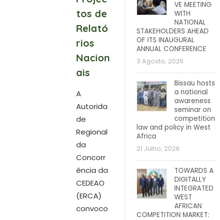
VE MEETING
tos de
WITH
NATIONAL
Relató
STAKEHOLDERS AHEAD
OF ITS INAUGURAL
rios
ANNUAL CONFERENCE
Nacion
3 Agosto, 2026
ais
Bissau hosts
a national
A
awareness
Autorida
seminar on
de
competition
law and policy in West
Regional
Africa
da
21 Julho, 2026
Concorr
ência da
TOWARDS A
DIGITALLY
CEDEAO
INTEGRATED
(ERCA)
WEST
AFRICAN
convoco
COMPETITION MARKET: