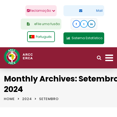
Reclamação
Mail
eFile uma fusão
f
t
in
Português
Sistema Estatístico
Monthly Archives: Setembr
2024
HOME
2024
SETEMBRO