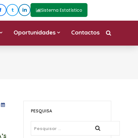
f
t
in
Sistema Estatístico
Oportunidades
Contactos
PESQUISA
’s