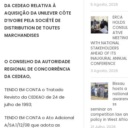
5 Agosto, 2026
DA CEDEAO RELATIVA À
AQUISIÇÃO DA UNILEVER CÔTE
ERCA
D’IVOIRE PELA SOCIÉTÉ DE
HOLDS
CONSUL
DISTRIBUTION DE TOUTES
ATIVE
MARCHANDISES
MEETIN
WITH NATIONAL
STAKEHOLDERS
AHEAD OF ITS
INAUGURAL ANNUAL
O CONSELHO DA AUTORIDADE
CONFERENCE
REGIONAL DE CONCORRÊNCIA
3 Agosto, 2026
DA CEDEAO,
Bissau
hosts a
TENDO EM CONTA o Tratado
nationa
Revisto da CEDEAO de 24 de
awaren
ss
julho de 1993;
seminar on
competition law a
TENDO EM CONTA o Ato Adicional
policy in West Afri
A/SA.1/12/08 que adota as
21 Julho, 2026