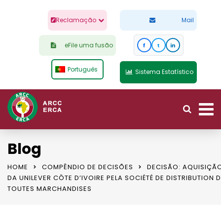
Reclamação
Mail
eFile uma fusão
f
t
in
Português
Sistema Estatístico
Blog
HOME
COMPÊNDIO DE DECISÕES
DECISÃO: AQUISIÇÃ
DA UNILEVER CÔTE D’IVOIRE PELA SOCIÉTÉ DE DISTRIBUTION 
TOUTES MARCHANDISES