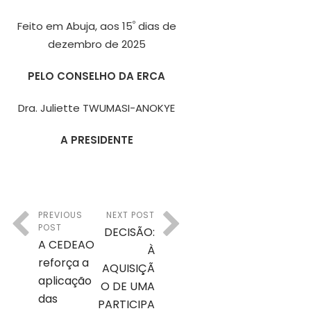
º
Feito em Abuja, aos 15
dias de
dezembro de 2025
PELO CONSELHO DA ERCA
Dra. Juliette TWUMASI-ANOKYE
A PRESIDENTE
PREVIOUS
NEXT POST
POST
DECISÃO:
A CEDEAO
À
reforça a
AQUISIÇÃ
aplicação
O DE UMA
das
PARTICIPA