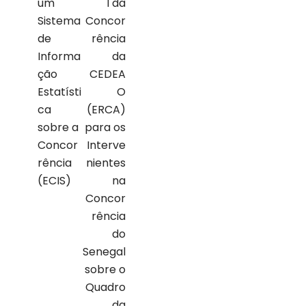
um
l da
Sistema
Concor
de
rência
Informa
da
ção
CEDEA
Estatísti
O
ca
(ERCA)
sobre a
para os
Concor
Interve
rência
nientes
(ECIS)
na
Concor
rência
do
Senegal
sobre o
Quadro
da