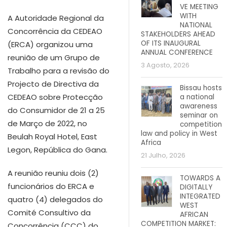
VE MEETING
WITH
A Autoridade Regional da
NATIONAL
Concorrência da CEDEAO
STAKEHOLDERS AHEAD
OF ITS INAUGURAL
(ERCA) organizou uma
ANNUAL CONFERENCE
reunião de um Grupo de
3 Agosto, 2026
Trabalho para a revisão do
Projecto de Directiva da
Bissau hosts
CEDEAO sobre Protecção
a national
awareness
do Consumidor de 21 a 25
seminar on
de Março de 2022, no
competition
law and policy in West
Beulah Royal Hotel, East
Africa
Legon, República do Gana.
21 Julho, 2026
A reunião reuniu dois (2)
TOWARDS A
funcionários do ERCA e
DIGITALLY
INTEGRATED
quatro (4) delegados do
WEST
Comité Consultivo da
AFRICAN
COMPETITION MARKET:
Concorrência (CCC) do