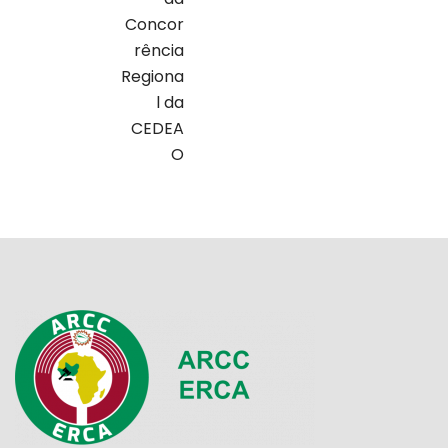
Concor
rência
Regiona
l da
CEDEA
O