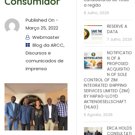
Consumidor
a região
8 Julho, 2026
Published On -
RESERVE A
Março 25, 2022
DATA
Webmaster
7 Julho, 2026
Blog da ARCC
,
Discursos e
NOTIFICATIO
N OF A
comunicados de
PROPOSED
imprensa
ACQUISITIO
N OF SOLE
CONTROL OF ZIM
INTEGRATED SHIPPING
SERVICES LIMITED (ZIM)
BY HAPAG-LLOYD
AKTIENGESELLSCHAFT
(HLAG)
5 Agosto, 2026
ERCA HOLDS
CONSULTATI