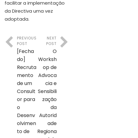
facilitar a implementação
da Directiva uma vez
adoptada.
PREVIOUS
NEXT
POST
POST
[Fecha
O
do]
Worksh
Recruta
op de
mento
Advoca
de um
cia e
Consult
Sensibili
or para
zação
o
da
Desenv
Autorid
olvimen
ade
to de
Regiona