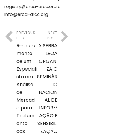
registry@erca-arcc.org e
info@erca-arcc.org
PREVIOUS
NEXT
POST
POST
Recruta
A SERRA
mento
LEOA
de um
ORGANI
Especiali
ZA O
sta em
SEMINÁR
Análise
IO
de
NACION
Mercad
AL DE
o para
INFORM
Tratam
AÇÃO E
ento
SENSIBILI
dos
ZAÇÃO