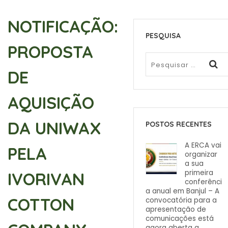
NOTIFICAÇÃO:
PESQUISA
PROPOSTA
DE
AQUISIÇÃO
DA UNIWAX
POSTOS RECENTES
A ERCA vai
PELA
organizar
a sua
primeira
IVORIVAN
conferênci
a anual em Banjul – A
COTTON
convocatória para a
apresentação de
comunicações está
agora aberta a