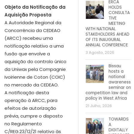
ERCA
Objeto da Notificação da
HOLDS
CONSULTA
Aquisição Proposta
TIVE
A Autoridade Regional da
MEETING
WITH NATIONAL
Concorrência da CEDEAO
STAKEHOLDERS AHEAD
(ARCC) recebeu uma
OF ITS INAUGURAL
ANNUAL CONFERENCE
notificação relativo a uma
3 Agosto, 2026
fusão que envolve a
aquisição do controlo único
Bissau
da Uniwax pela Compagnie
hosts a
national
Ivoirienne de Coton (COIC)
awareness
no mercado da CEDEAO.
seminar on
A notificação desta
competition law and
policy in West Africa
operação à ARCC, para
21 Julho, 2026
efeitos de autorização
prévia, cumpre o disposto
TOWARDS
no Regulamento
A
DIGITALLY
C/REG.23/12/21 relativo às