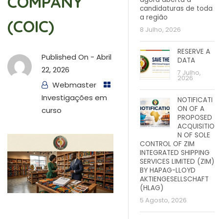
COMPANY
candidaturas de toda
a região
(COIC)
8 Julho, 2026
RESERVE A
Published On -
Abril
DATA
22, 2026
7 Julho,
2026
Webmaster
Investigações em
NOTIFICATI
ON OF A
curso
PROPOSED
ACQUISITIO
N OF SOLE
CONTROL OF ZIM
INTEGRATED SHIPPING
SERVICES LIMITED (ZIM)
BY HAPAG-LLOYD
AKTIENGESELLSCHAFT
(HLAG)
5 Agosto, 2026