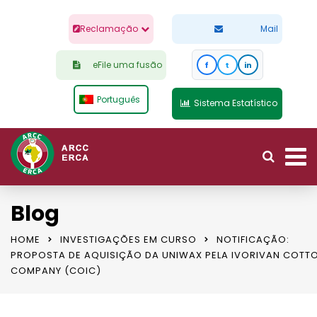
Reclamação
Mail
eFile uma fusão
f
t
in
Português
Sistema Estatístico
Blog
HOME
INVESTIGAÇÕES EM CURSO
NOTIFICAÇÃO:
PROPOSTA DE AQUISIÇÃO DA UNIWAX PELA IVORIVAN COTT
COMPANY (COIC)