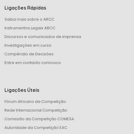
w
Ligações Rápidas
Saiba mais sobre o ARCC
s
Instrumentos Legais ARCC
N
Discursos e comunicados de imprensa
Investigações em curso
a
Compêndio de Decisões
v
Entre em contacto connosco
i
g
Ligações Úteis
a
Fórum Africano da Competição
Rede Internacional Competição
t
Comissão da Competição COMESA
Autoridade da Competição EAC
i