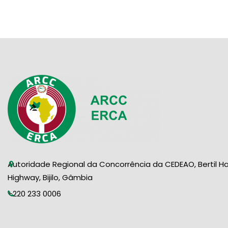
N
a
a
r
v
i
c
g
h
a
a
t
n
i
o
d
n
Autoridade Regional da Concorrência da CEDEAO, Bertil H
V
Highway, Bijilo, Gâmbia
+220 233 0006
i
e