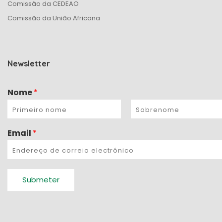
Comissão da CEDEAO
o
Comissão da União Africana
n
Newsletter
Nome
*
Email
*
Submeter